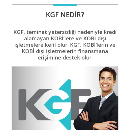
DOĞRUDAN
Başvuru
KGF NEDIR?
KGF, teminat yetersizliği nedeniyle kredi
KGF'DEN
alamayan KOBİ’lere ve KOBİ dışı
işletmelere kefil olur. KGF, KOBİ’lerin ve
Haberler
KOBİ dışı işletmelerin finansmana
erişimine destek olur.
FİNANS
Kuruluşları
RAKAMLARLA
KGF