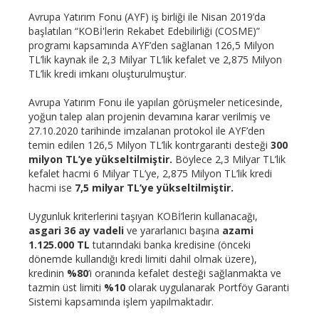
Avrupa Yatırım Fonu (AYF) iş birliği ile Nisan 2019’da
başlatılan “KOBİ'lerin Rekabet Edebilirliği (COSME)”
programı kapsamında AYF’den sağlanan 126,5 Milyon
TL’lik kaynak ile 2,3 Milyar TL’lik kefalet ve 2,875 Milyon
TL’lik kredi imkanı oluşturulmuştur.
Avrupa Yatırım Fonu ile yapılan görüşmeler neticesinde,
yoğun talep alan projenin devamına karar verilmiş ve
27.10.2020 tarihinde imzalanan protokol ile AYF’den
temin edilen 126,5 Milyon TL’lik kontrgaranti desteği
300
milyon TL’ye yükseltilmiştir.
Böylece 2,3 Milyar TL’lik
kefalet hacmi 6 Milyar TL’ye, 2,875 Milyon TL’lik kredi
hacmi ise
7,5 milyar TL’ye yükseltilmiştir.
Uygunluk kriterlerini taşıyan KOBİ’lerin kullanacağı,
asgari 36 ay vadeli
ve yararlanıcı başına
azami
1.125.000 TL
tutarındaki banka kredisine (önceki
dönemde kullandığı kredi limiti dahil olmak üzere),
kredinin
%80
’i oranında kefalet desteği sağlanmakta ve
tazmin üst limiti
%10
olarak uygulanarak Portföy Garanti
Sistemi kapsamında işlem yapılmaktadır.