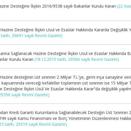
zine Desteğine İlişkin 2016/9538 sayılı Bakanlar Kurulu Kararı
(22 Kas
Hazine Desteğine İlişkin Usul ve Esaslar Hakkında Kararda Değişiklik 
tarih, 29691 sayılı Resmi Gazete)
arına Sağlanacak Hazine Desteğine İlişkin Usül ve Esaslar Hakkında Ba
anlar Kurulu Kararı
(18.12.2015 tarih, 29566 sayılı Resmi Gazete)
zine desteğinin üst sınırının 2 Milyar TL.’ye, gemi inşa sanayiine veril
 kapsamında vereceği kefaletler toplamının üst sınırının ise 15 Milyar TL
 Desteğine İlişkin Usül Ve Esaslar Hakkında Karar”da değişiklik yapılm
 29396 sayılı Resmi Gazete)
ndan Kredi Garanti Kurumlarına Sağlanabilecek Desteğin Üst Sınırının 
4749 sayılı Kamu Finansmanı ve Borç Yönetiminin Düzenlenmesi Hakk
15 tarih, 29319 sayılı Resmi Gazete)