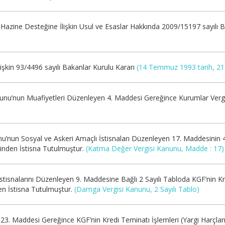
Hazine Desteğine İlişkin Usul ve Esaslar Hakkında 2009/15197 sayılı 
)
şkin 93/4496 sayılı Bakanlar Kurulu Kararı
(14 Temmuz 1993 tarih, 216
nunu’nun Muafiyetleri Düzenleyen 4. Maddesi Gereğince Kurumlar Verg
u’nun Sosyal ve Askeri Amaçlı İstisnaları Düzenleyen 17. Maddesinin 
inden İstisna Tutulmuştur.
(Katma Değer Vergisi Kanunu, Madde : 17)
stisnalarını Düzenleyen 9. Maddesine Bağlı 2 Sayılı Tabloda KGF’nin 
en İstisna Tutulmuştur.
(Damga Vergisi Kanunu, 2 Sayılı Tablo)
123. Maddesi Gereğince KGF’nin Kredi Teminatı İşlemleri (Yargı Harçlar