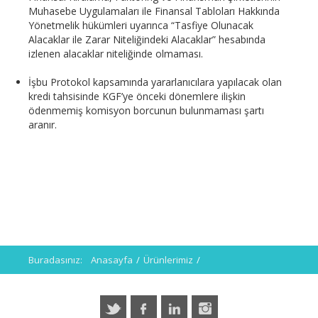
Muhasebe Uygulamaları ile Finansal Tabloları Hakkında
Yönetmelik hükümleri uyarınca “Tasfiye Olunacak
Alacaklar ile Zarar Niteliğindeki Alacaklar” hesabında
izlenen alacaklar niteliğinde olmaması.
İşbu Protokol kapsamında yararlanıcılara yapılacak olan
kredi tahsisinde KGF’ye önceki dönemlere ilişkin
ödenmemiş komisyon borcunun bulunmaması şartı
aranır.
Buradasınız:
Anasayfa
/
Ürünlerimiz
/
Hazine Destekli Kefaletler
/
Geçmiş Programlar >
/
Opex Kredi Destek Paketi