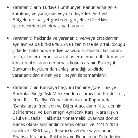
Yararlanıcıların Türkiye Cumhuriyeti Kanunlarına göre
kurulmuş ve yurtiçinde veya Türkiye’deki Serbest
Bölgelerde faaliyet gösteren gerçek ve tüzel kişi
işletmelerden biri olması şartı aranır.
Yararlanıcı hakkında ve yararlanıcı ve/veya ortaklarının
ayrı ayrı ya da birlikte % 25 ve üzeri hisse ile ortak olduğu
şirketler hakkında, krediye başvuru sırasında iflas kararı,
fesih, iflas erteleme kararı, iflas erteleme tedbir kararı ve
konkordato kararı olmaması koşulu aranır. Bu koşul
Bankanın kayıtlarından anlaşılamadığı takdirde
yararlanıcıdan alınan yazılı beyan ile tamamlanır.
Yararlanıcının Bankaya başvuru tarihine göre Türkiye
Bankalar Birliği Risk Merkezinden alınmış son Kredi Limit,
Kredi Risk, Tasfiye Olunacak Alacaklar Raporunda
“Bankalarca Kredilerin ve Diğer Alacakların Niteliklerinin
Belirlenmesi ve Bunlar İçin Ayrılacak Karşılıklara İlişkin
Usul ve Esaslar Hakkında Yönetmelik” uyarınca donuk
alacak olarak sınıflandırılmamış olması ve 24/12/2013
tarihli ve 28861 sayılı Resmî Gazete’de yayımlanan
Finansal Kiralama, Faktoring ve Finansman Şirketlerinin