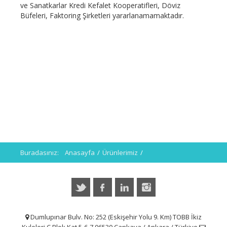
ve Sanatkarlar Kredi Kefalet Kooperatifleri, Döviz
Büfeleri, Faktoring Şirketleri yararlanamamaktadır.
Buradasınız:
Anasayfa
/
Ürünlerimiz
/
Hazine Destekli Kefaletler
/
Geçmiş Programlar >
/
Tobb Nefes Kredisi 2020 Destek Paketi
Dumlupınar Bulv. No: 252 (Eskişehir Yolu 9. Km) TOBB İkiz
Kuleleri C Blok Kat 5-6-7 06530 Çankaya / Ankara / Türkiye