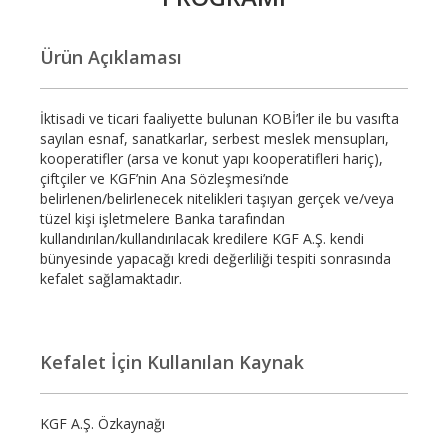
Ürün Açıklaması
İktisadi ve ticari faaliyette bulunan KOBİ’ler ile bu vasıfta
sayılan esnaf, sanatkarlar, serbest meslek mensupları,
kooperatifler (arsa ve konut yapı kooperatifleri hariç),
çiftçiler ve KGF’nin Ana Sözleşmesi’nde
belirlenen/belirlenecek nitelikleri taşıyan gerçek ve/veya
tüzel kişi işletmelere Banka tarafından
kullandırılan/kullandırılacak kredilere KGF A.Ş. kendi
bünyesinde yapacağı kredi değerliliği tespiti sonrasında
kefalet sağlamaktadır.
Kefalet İçin Kullanılan Kaynak
KGF A.Ş. Özkaynağı