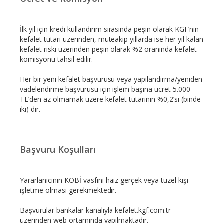
İlk yıl için kredi kullandırım sırasında peşin olarak KGF’nin
kefalet tutarı üzerinden, müteakip yıllarda ise her yıl kalan
kefalet riski üzerinden peşin olarak %2 oranında kefalet
komisyonu tahsil edilir.
Her bir yeni kefalet başvurusu veya yapılandırma/yeniden
vadelendirme başvurusu için işlem başına ücret 5.000
TL’den az olmamak üzere kefalet tutarının %0,2’si (binde
iki) dir.
Başvuru Koşulları
Yararlanıcının KOBİ vasfını haiz gerçek veya tüzel kişi
işletme olması gerekmektedir.
Başvurular bankalar kanalıyla kefalet.kgf.com.tr
üzerinden web ortamında yapılmaktadır.