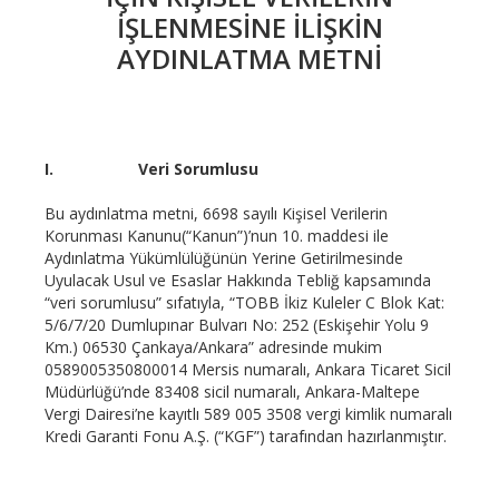
İŞLENMESINE İLIŞKIN
AYDINLATMA METNI
I.
Veri Sorumlusu
Bu aydınlatma metni, 6698 sayılı Kişisel Verilerin
Korunması Kanunu(“Kanun”)’nun 10. maddesi ile
Aydınlatma Yükümlülüğünün Yerine Getirilmesinde
Uyulacak Usul ve Esaslar Hakkında Tebliğ kapsamında
“veri sorumlusu” sıfatıyla, “TOBB İkiz Kuleler C Blok Kat:
5/6/7/20 Dumlupınar Bulvarı No: 252 (Eskişehir Yolu 9
Km.) 06530 Çankaya/Ankara” adresinde mukim
0589005350800014 Mersis numaralı, Ankara Ticaret Sicil
Müdürlüğü’nde 83408 sicil numaralı, Ankara-Maltepe
Vergi Dairesi’ne kayıtlı 589 005 3508 vergi kimlik numaralı
Kredi Garanti Fonu A.Ş. (“KGF”) tarafından hazırlanmıştır.