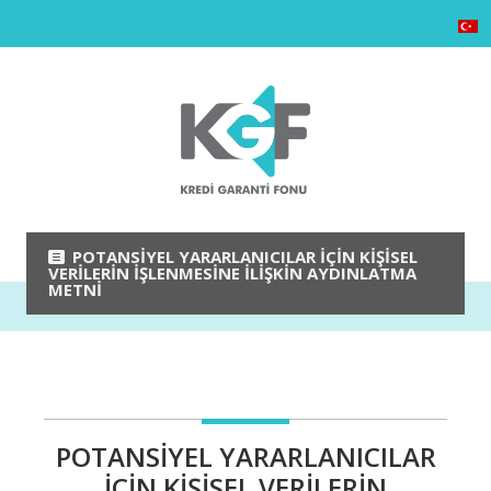
POTANSIYEL YARARLANICILAR İÇIN KIŞISEL
VERILERIN İŞLENMESINE İLIŞKIN AYDINLATMA
METNI
POTANSIYEL YARARLANICILAR
İÇIN KIŞISEL VERILERIN