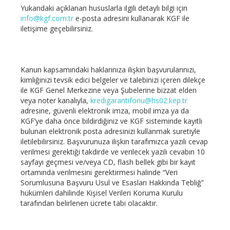
Yukarıdaki açıklanan hususlarla ilgili detaylı bilgi için
info@kgf.com.tr
e-posta adresini kullanarak KGF ile
iletişime geçebilirsiniz.
Kanun kapsamındaki haklarınıza ilişkin başvurularınızı,
kimliğinizi tevsik edici belgeler ve talebinizi içeren dilekçe
ile KGF Genel Merkezine veya Şubelerine bizzat elden
veya noter kanalıyla,
kredigarantifonu@hs02.kep.tr
adresine, güvenli elektronik imza, mobil imza ya da
KGF’ye daha önce bildirdiğiniz ve KGF sisteminde kayıtlı
bulunan elektronik posta adresinizi kullanmak suretiyle
iletilebilirsiniz. Başvurunuza ilişkin tarafımızca yazılı cevap
verilmesi gerektiği takdirde ve verilecek yazılı cevabın 10
sayfayı geçmesi ve/veya CD, flash bellek gibi bir kayıt
ortamında verilmesini gerektirmesi halinde “Veri
Sorumlusuna Başvuru Usul ve Esasları Hakkında Tebliğ”
hükümleri dahilinde Kişisel Verileri Koruma Kurulu
tarafından belirlenen ücrete tabi olacaktır.