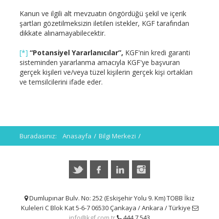
Kanun ve ilgili alt mevzuatın öngördüğü şekil ve içerik
şartları gözetilmeksizin iletilen istekler, KGF tarafından
dikkate alınamayabilecektir.
[*]
“Potansiyel Yararlanıcılar”,
KGF'nin kredi garanti
sisteminden yararlanma amacıyla KGF'ye başvuran
gerçek kişileri ve/veya tüzel kişilerin gerçek kişi ortakları
ve temsilcilerini ifade eder.
Buradasınız:
Anasayfa
/
Bilgi Merkezi
/
Kişisel Verilerin Korunması
/
Aydınlatma Metinleri >
/
Potansiyel Yararlanıcılar İçin Kişisel Verilerin İşlenmesine
İlişkin Aydınlatma Metni
Dumlupınar Bulv. No: 252 (Eskişehir Yolu 9. Km) TOBB İkiz
Kuleleri C Blok Kat 5-6-7 06530 Çankaya / Ankara / Türkiye
info@kgf.com.tr
444 7 543