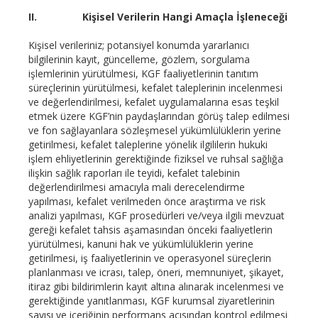
II.
Kişisel Verilerin Hangi Amaçla İşleneceği
Kişisel verileriniz; potansiyel konumda yararlanıcı
bilgilerinin kayıt, güncelleme, gözlem, sorgulama
işlemlerinin yürütülmesi, KGF faaliyetlerinin tanıtım
süreçlerinin yürütülmesi, kefalet taleplerinin incelenmesi
ve değerlendirilmesi, kefalet uygulamalarına esas teşkil
etmek üzere KGF’nin paydaşlarından görüş talep edilmesi
ve fon sağlayanlara sözleşmesel yükümlülüklerin yerine
getirilmesi, kefalet taleplerine yönelik ilgililerin hukuki
işlem ehliyetlerinin gerektiğinde fiziksel ve ruhsal sağlığa
ilişkin sağlık raporları ile teyidi, kefalet talebinin
değerlendirilmesi amacıyla mali derecelendirme
yapılması, kefalet verilmeden önce araştırma ve risk
analizi yapılması, KGF prosedürleri ve/veya ilgili mevzuat
gereği kefalet tahsis aşamasından önceki faaliyetlerin
yürütülmesi, kanuni hak ve yükümlülüklerin yerine
getirilmesi, iş faaliyetlerinin ve operasyonel süreçlerin
planlanması ve icrası, talep, öneri, memnuniyet, şikayet,
itiraz gibi bildirimlerin kayıt altına alınarak incelenmesi ve
gerektiğinde yanıtlanması, KGF kurumsal ziyaretlerinin
sayısı ve içeriğinin performans açısından kontrol edilmesi