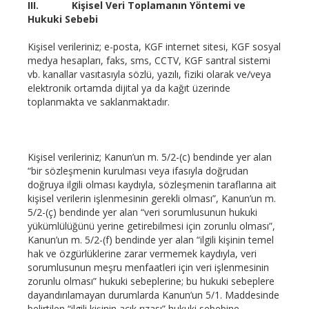
III.
Kişisel Veri Toplamanın Yöntemi ve
Hukuki Sebebi
Kişisel verileriniz; e-posta, KGF internet sitesi, KGF sosyal
medya hesapları, faks, sms, CCTV, KGF santral sistemi
vb. kanallar vasıtasıyla sözlü, yazılı, fiziki olarak ve/veya
elektronik ortamda dijital ya da kağıt üzerinde
toplanmakta ve saklanmaktadır.
Kişisel verileriniz; Kanun’un m. 5/2-(c) bendinde yer alan
“bir sözleşmenin kurulması veya ifasıyla doğrudan
doğruya ilgili olması kaydıyla, sözleşmenin taraflarına ait
kişisel verilerin işlenmesinin gerekli olması”, Kanun’un m.
5/2-(ç) bendinde yer alan “veri sorumlusunun hukuki
yükümlülüğünü yerine getirebilmesi için zorunlu olması”,
Kanun’un m. 5/2-(f) bendinde yer alan “ilgili kişinin temel
hak ve özgürlüklerine zarar vermemek kaydıyla, veri
sorumlusunun meşru menfaatleri için veri işlenmesinin
zorunlu olması” hukuki sebeplerine; bu hukuki sebeplere
dayandırılamayan durumlarda Kanun’un 5/1. Maddesinde
belirtilen “ilgili kişinin açık rızası” hukuki sebebine,