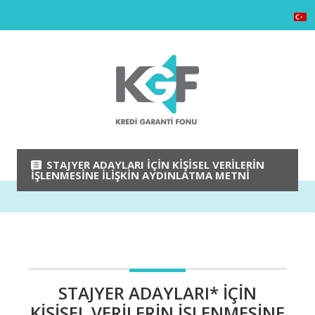
STAJYER ADAYLARI İÇIN KIŞISEL VERILERIN
İŞLENMESINE İLIŞKIN AYDINLATMA METNI
STAJYER ADAYLARI* İÇIN
KIŞISEL VERILERIN İŞLENMESINE