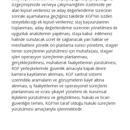
özgeçmişinizde ve/veya çalışma/eğitim özetinizde yer
alan kişisel verileriniz ve aday değerlendirme sürecinin
sonraki aşamalarına geçtiğiniz takdirde KGF’nin sizden
isteyebileceği ek kişisel verileriniz; staj başvurularının
toplanması, aday değerlendirme sürecinin yönetilmesi ile
uygunluk analizlerinin yapılması, staja kabul edilmeniz
halinde sunulacak ücret ile sağlanacak yan haklar ve
menfaatlere yönelik ön-planlama süreci yönetimi, stajyer
temin süreçlerinin yürütülmesi için muhafazası, stajyer
işleri operasyon süreçlerinin planlanması,
gerçekleştirilmesi, muhaberat faaliyetlerinin yürütülmesi,
KGF yerleşkelerinde güvenlik amacıyla kapalı devre
kamera kayıtlarının alınması, KGF santral sistemi
üzerindeki aramaların ve görüşmelerin kayıt altına
alınması, iş faaliyetlerinin ve operasyonel süreçlerin
planlanması ve icrası şikayet yönetimi vb. kurumsal
ilişkilerin yürütülmesi ve geliştirilmesi, hukuki ve ticari
güvenliğin temini, KGF’nin taraf olduğu hukuki süreçlerin
yürütülmesi amaçlarıyla işlenmektedir.