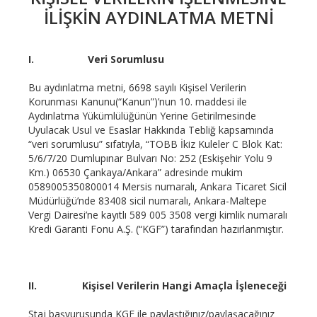
İLIŞKIN AYDINLATMA METNI
I.
Veri Sorumlusu
Bu aydınlatma metni, 6698 sayılı Kişisel Verilerin
Korunması Kanunu(“Kanun”)’nun 10. maddesi ile
Aydınlatma Yükümlülüğünün Yerine Getirilmesinde
Uyulacak Usul ve Esaslar Hakkında Tebliğ kapsamında
“veri sorumlusu” sıfatıyla, “TOBB İkiz Kuleler C Blok Kat:
5/6/7/20 Dumlupınar Bulvarı No: 252 (Eskişehir Yolu 9
Km.) 06530 Çankaya/Ankara” adresinde mukim
0589005350800014 Mersis numaralı, Ankara Ticaret Sicil
Müdürlüğü’nde 83408 sicil numaralı, Ankara-Maltepe
Vergi Dairesi’ne kayıtlı 589 005 3508 vergi kimlik numaralı
Kredi Garanti Fonu A.Ş. (“KGF”) tarafından hazırlanmıştır.
II.
Kişisel Verilerin Hangi Amaçla İşleneceği
Staj başvurusunda KGF ile paylaştığınız/paylaşacağınız