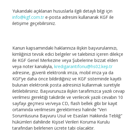
Yukarıdaki açıklanan hususlarla ilgili detaylı bilgi için
info@kgf.com.tr
e-posta adresini kullanarak KGF ile
iletişime geçebilirsiniz.
Kanun kapsamındaki haklarınıza ilişkin başvurularınızı,
kimliğinizi tevsik edici belgeler ve talebinizi içeren dilekçe
ile KGF Genel Merkezine veya Şubelerine bizzat elden
veya noter kanalıyla,
kredigarantifonu@hs02.kep.tr
adresine, güvenli elektronik imza, mobil imza ya da
KGF’ye daha önce bildirdiğiniz ve KGF sisteminde kayıtlı
bulunan elektronik posta adresinizi kullanmak suretiyle
iletilebilirsiniz. Başvurunuza ilişkin tarafımızca yazılı cevap
verilmesi gerektiği takdirde ve verilecek yazılı cevabın 10
sayfayı geçmesi ve/veya CD, flash bellek gibi bir kayıt
ortamında verilmesini gerektirmesi halinde “Veri
Sorumlusuna Başvuru Usul ve Esasları Hakkında Tebliğ”
hükümleri dahilinde Kişisel Verileri Koruma Kurulu
tarafından belirlenen ücrete tabi olacaktır.