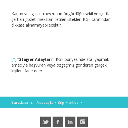
Kanun ve ilgili alt mevzuatın öngördüğü şekil ve içerik
şartları gözetilmeksizin iletilen istekler, KGF tarafından
dikkate alınamayabilecektir.
[*]
“Stajyer Adayları”,
KGF bünyesinde staj yapmak
amacıyla başvuran veya özgeçmiş gönderen gerçek
kişileri ifade eder.
Buradasınız:
Anasayfa
/
Bilgi Merkezi
/
Kişisel Verilerin Korunması
/
Aydınlatma Metinleri >
/
Stajyer Adayları İçin Kişisel Verilerin İşlenmesine İlişkin
Aydınlatma Metni