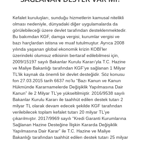
Kefalet kuruluşları, sunduğu hizmetlerin kamusal nitelikli
olması nedeniyle, dünyadaki diğer uygulamalarda da
görülebileceği üzere devlet tarafından desteklenmektedir.
Bu bakımdan KGF, damga vergisi, kurumlar vergisi ve
bazı harçlardan istisna ve muaf tutulmuştur. Ayrıca 2008
yılında yaşanan global ekonomik krizin KOBİ’ler
üzerindeki olumsuz etkisinin bertaraf edilebilmesi için,
2009/15197 sayılı Bakanlar Kurulu Kararı’yla T.C. Hazine
ve Maliye Bakanlığı tarafından KGF’ye sağlanan 1 Milyar
TL’lik kaynak da önemli bir devlet desteğidir. Söz konusu
fon 27.03.2015 tarih 6637 no’lu “Bazı Kanun ve Kanun
Hükmünde Kararnamelerde Değişiklik Yapılmasına Dair
Kanun” ile 2 Milyar TL’ye yükseltilmiştir. 2016/9538 sayılı
Bakanlar Kurulu Kararı ile taahhüt edilen destek tutarı 2
milyar TL olarak devam edecek şekilde KGF tarafından
verilebilecek toplam kefalet tutarı 20 milyar TL’ye
çıkarılmıştır. 2017/9969 sayılı “Kredi Garanti Kurumlarına
Sağlanan Hazine Desteğine İlişkin Kararda Değişiklik
Yapılmasına Dair Karar” ile T.C. Hazine ve Maliye
Bakanlığı tarafından taahhüt edilen destek tutarı 25 milyar