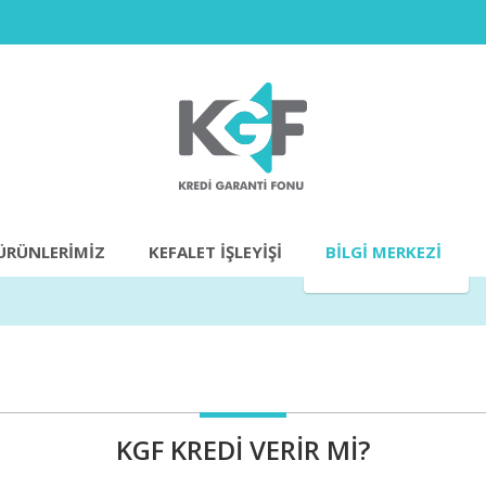
ÜRÜNLERIMIZ
KEFALET İŞLEYİŞİ
BILGI MERKEZI
KGF KREDI VERIR MI?