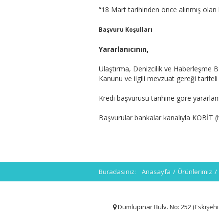
“18 Mart tarihinden önce alınmış olan ke
Başvuru Koşulları
Yararlanıcının,
Ulaştırma, Denizcilik ve Haberleşme Bak
Kanunu ve ilgili mevzuat gereği tarifeli 
Kredi başvurusu tarihine göre yararlanı
Başvurular bankalar kanalıyla KOBİT (
Buradasınız:
Anasayfa
/
Ürünlerimiz
/
Dumlupınar Bulv. No: 252 (Eskişehir