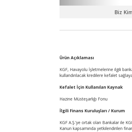
Biz Ki
Ürün Açıklaması
KGF, Havayolu İşletmelerine ilgili ban
kullandırılacak kredilere kefalet sağlaya
Kefalet İçin Kullanılan Kaynak
Hazine Müsteşarlığı Fonu
İlgili Finans Kuruluşları / Kurum
KGF A.Ş.’ye ortak olan Bankalar ile KG
Kanun kapsamında yetkilendirilen finans