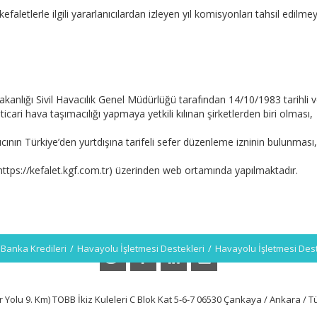
faletlerle ilgili yararlanıcılardan izleyen yıl komisyonları tahsil edilm
anlığı Sivil Havacılık Genel Müdürlüğü tarafından 14/10/1983 tarihli ve 
ticari hava taşımacılığı yapmaya yetkili kılınan şirketlerden biri olması,
cının Türkiye’den yurtdışına tarifeli sefer düzenleme izninin bulunması,
https://kefalet.kgf.com.tr) üzerinden web ortamında yapılmaktadır.
Banka Kredileri
/
Havayolu İşletmesi Destekleri
/
Havayolu İşletmesi Dest
 Yolu 9. Km) TOBB İkiz Kuleleri C Blok Kat 5-6-7 06530 Çankaya / Ankara / T