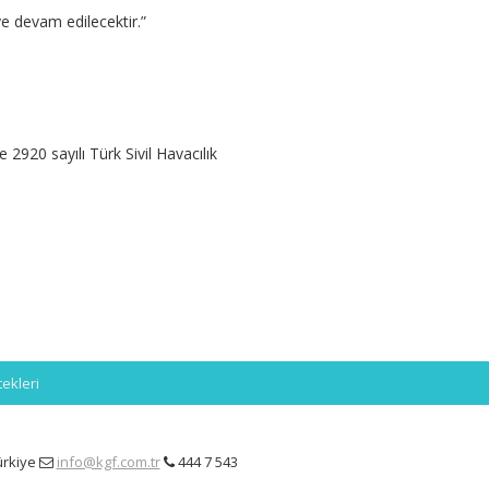
eye devam edilecektir.”
2920 sayılı Türk Sivil Havacılık
ekleri
ürkiye
info@kgf.com.tr
444 7 543