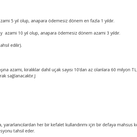
azami 5 yıl olup, anapara ödemesiz dönem en fazla 1 yıldır.
 ay azami 10 yıl olup, anapara ödemesiz dönem azami 3 yıldır.
hsil edilir).
aşına azami, kiralıklar dahil uçak sayısı 10’dan az olanlara 60 milyon T
rak sağlanacaktır.J
 yararlanıcılardan her bir kefalet kullandırımı için bir defaya mahsus 
syonu tahsil eder.