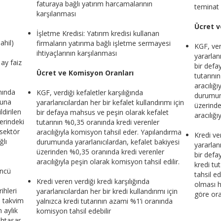
faturaya bağlı yatırım harcamalarının
teminat 
karşılanması
Ücret v
İşletme Kredisi: Yatırım kredisi kullanan
hil)
firmaların yatırıma bağlı işletme sermayesi
KGF, verd
ihtiyaçlarının karşılanması
yararlanı
ay faiz
bir defa
Ücret ve Komisyon Oranları
tutarını
aracılığ
mında
KGF, verdiği kefaletler karşılığında
durumund
muna
yararlanıcılardan her bir kefalet kullandırımı için
üzerinde
ldirilen
bir defaya mahsus ve peşin olarak kefalet
aracılığı
rindeki
tutarının %0,35 oranında kredi verenler
 sektör
aracılığıyla komisyon tahsil eder. Yapılandırma
Kredi ve
ğlı
durumunda yararlanıcılardan, kefalet bakiyesi
yararlanı
üzerinden %0,35 oranında kredi verenler
bir defa
aracılığıyla peşin olarak komisyon tahsil edilir.
kredi tu
üncü
tahsil ed
Kredi veren verdiği kredi karşılığında
olması h
ihleri
yararlanıcılardan her bir kredi kullandırımı için
göre ora
i takvim
yalnızca kredi tutarının azami %1’i oranında
n aylık
komisyon tahsil edebilir
uhtasar