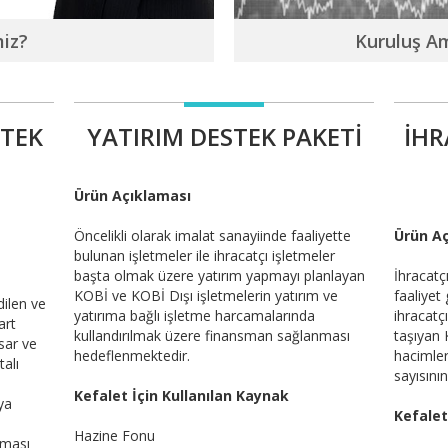
miz?
Kuruluş A
STEK
YATIRIM DESTEK PAKETİ
İHR
Ürün Açıklaması
Öncelikli olarak imalat sanayiinde faaliyette
Ürün A
bulunan işletmeler ile ihracatçı işletmeler
başta olmak üzere yatırım yapmayı planlayan
İhracatç
KOBİ ve KOBİ Dışı işletmelerin yatırım ve
faaliyet
dilen ve
yatırıma bağlı işletme harcamalarında
ihracatç
art
kullandırılmak üzere finansman sağlanması
taşıyan 
sar ve
hedeflenmektedir.
hacimler
alı
sayısını
Kefalet İçin Kullanılan Kaynak
ya
Kefalet
Hazine Fonu
nması