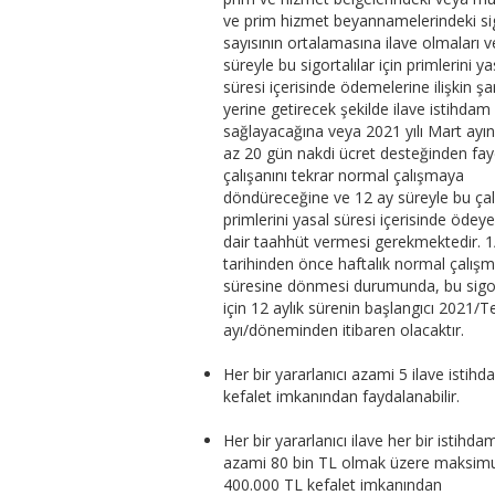
ve prim hizmet beyannamelerindeki sig
sayısının ortalamasına ilave olmaları v
süreyle bu sigortalılar için primlerini ya
süresi içerisinde ödemelerine ilişkin şar
yerine getirecek şekilde ilave istihdam
sağlayacağına veya 2021 yılı Mart ayı
az 20 gün nakdi ücret desteğinden fa
çalışanını tekrar normal çalışmaya
döndüreceğine ve 12 ay süreyle bu çal
primlerini yasal süresi içerisinde ödey
dair taahhüt vermesi gerekmektedir. 
tarihinden önce haftalık normal çalış
süresine dönmesi durumunda, bu sigor
için 12 aylık sürenin başlangıcı 2021
ayı/döneminden itibaren olacaktır.
Her bir yararlanıcı azami 5 ilave istihd
kefalet imkanından faydalanabilir.
Her bir yararlanıcı ilave her bir istihdam
azami 80 bin TL olmak üzere maksi
400.000 TL kefalet imkanından