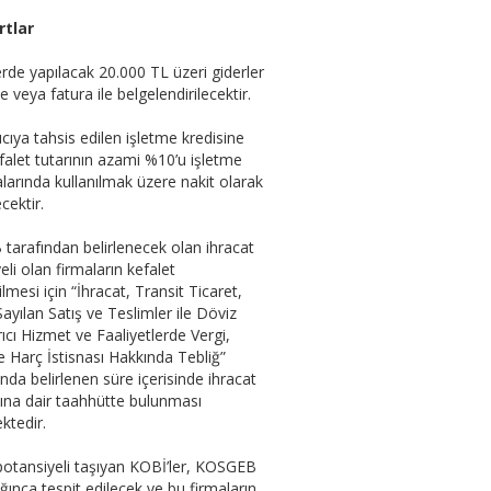
rtlar
rde yapılacak 20.000 TL üzeri giderler
 veya fatura ile belgelendirilecektir.
ıcıya tahsis edilen işletme kredisine
kefalet tutarının azami %10’u işletme
arında kullanılmak üzere nakit olarak
ecektir.
arafından belirlenecek olan ihracat
eli olan firmaların kefalet
lmesi için “İhracat, Transit Ticaret,
Sayılan Satış ve Teslimler ile Döviz
ıcı Hizmet ve Faaliyetlerde Vergi,
 Harç İstisnası Hakkında Tebliğ”
da belirlenen süre içerisinde ihracat
ına dair taahhütte bulunması
ktedir.
potansiyeli taşıyan KOBİ’ler, KOSGEB
ğınca tespit edilecek ve bu firmaların