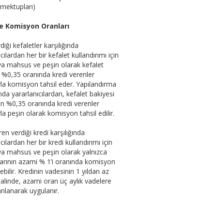
mektupları)
e Komisyon Oranları
iği kefaletler karşılığında
cılardan her bir kefalet kullandırımı için
ya mahsus ve peşin olarak kefalet
n %0,35 oranında kredi verenler
ıyla komisyon tahsil eder. Yapılandırma
a yararlanıcılardan, kefalet bakiyesi
n %0,35 oranında kredi verenler
yla peşin olarak komisyon tahsil edilir.
ren verdiği kredi karşılığında
cılardan her bir kredi kullandırımı için
ya mahsus ve peşin olarak yalnızca
tarının azami % 1’i oranında komisyon
ebilir. Kredinin vadesinin 1 yıldan az
alinde, azami oran üç aylık vadelere
nlanarak uygulanır.