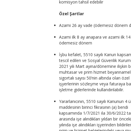
komisyon tahsil edebilir
Özel Şartlar
Azami 26 ay vade (ödemesiz dönem da
Azami ilk 8 ay anapara ve azami ilk 14 
ödemesiz dönem
İşbu kefalet, 5510 sayılı Kanun kapsa
tescil edilen ve Sosyal Güvenlik Kuru
2021 yılı Mart ayına/dönemine ilişkin bi
muhtasar ve prim hizmet beyannamele
sigortalı sayısı 50’nin altında olan özel
işyerlerinin sözleşme veya faturaya ba
işletme giderlerinde kullandırılabilir.
Yararlanıcının, 5510 sayılı Kanunun 4 
maddesinin birinci fıkrasının (a) bendi
kapsamında 1/7/2021 ila 30/6/2022 tar
arasında işe alındıkları yıldan bir öncek
yılında işe alındıkları işyerinden bildirile
prim ve hizmet belgelerindeki veya m