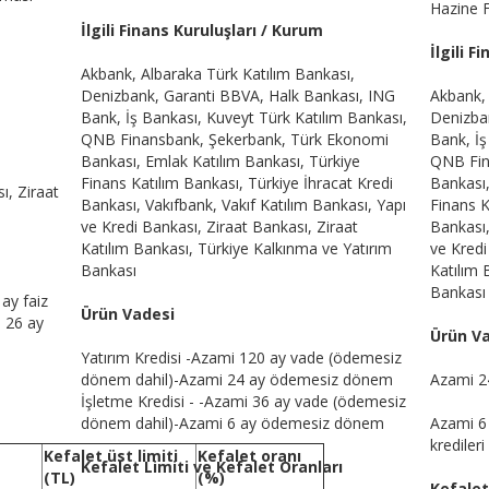
Hazine 
İlgili Finans Kuruluşları / Kurum
İlgili F
Akbank, Albaraka Türk Katılım Bankası,
Denizbank, Garanti BBVA, Halk Bankası, ING
Akbank, 
Bank, İş Bankası, Kuveyt Türk Katılım Bankası,
Denizba
QNB Finansbank, Şekerbank, Türk Ekonomi
Bank, İş
Bankası, Emlak Katılım Bankası, Türkiye
QNB Fin
Finans Katılım Bankası, Türkiye İhracat Kredi
Bankası,
ı, Ziraat
Bankası, Vakıfbank, Vakıf Katılım Bankası, Yapı
Finans K
ve Kredi Bankası, Ziraat Bankası, Ziraat
Bankası,
Katılım Bankası, Türkiye Kalkınma ve Yatırım
ve Kredi
Bankası
Katılım 
Bankası
ay faiz
Ürün Vadesi
 26 ay
Ürün V
Yatırım Kredisi -Azami 120 ay vade (ödemesiz
dönem dahil)-Azami 24 ay ödemesiz dönem
Azami 2
İşletme Kredisi - -Azami 36 ay vade (ödemesiz
dönem dahil)-Azami 6 ay ödemesiz dönem
Azami 6
kredileri
Kefalet üst limiti
Kefalet oranı
Kefalet Limiti ve Kefalet Oranları
(TL)
(%)
Kefalet