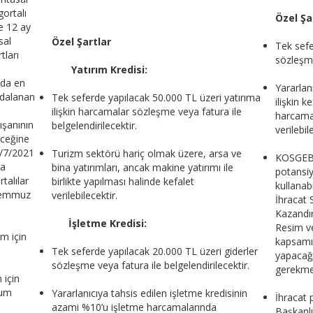
ortalı
Özel Şa
e 12 ay
sal
Özel Şartlar
Tek sefe
tları
sözleşme
Yatırım Kredisi:
nda en
Yararlan
ydalanan
Tek seferde yapılacak 50.000 TL üzeri yatırıma
ilişkin 
ilişkin harcamalar sözleşme veya fatura ile
harcamal
ışanının
belgelendirilecektir.
verilebil
eceğine
1/7/2021
Turizm sektörü hariç olmak üzere, arsa ve
KOSGEB t
ma
bina yatırımları, ancak makine yatırımı ile
potansiy
talılar
birlikte yapılması halinde kefalet
kullanabi
/Temmuz
verilebilecektir.
İhracat 
Kazandır
İşletme Kredisi:
Resim ve
am için
kapsamın
Tek seferde yapılacak 20.000 TL üzeri giderler
yapacağ
sözleşme veya fatura ile belgelendirilecektir.
gerekme
 için
mum
Yararlanıcıya tahsis edilen işletme kredisinin
İhracat 
azami %10’u işletme harcamalarında
Başkanlı