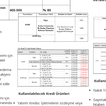
’nin
400.000
% 80
ri
ırımı için
alet
landırma
akiyesi
r
Kullanı
 edilir
Nakdi Ti
Kullanılabilecek Kredi Ürünleri
mı için
Gayrinak
oranında
Yatırım Kredisi: İşletmelerin sözleşme veya
hitaben 